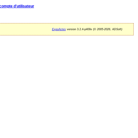
compte d'utilisateur
ExpoActes
version 3.2.4-p409x (©
2005-2026, ADSoft)