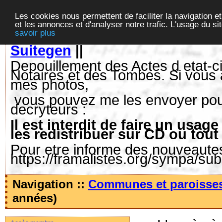
Les cookies nous permettent de faciliter la navigation et
et les annonces et d'analyser notre trafic. L'usage du s
savoir plus
Suitegen
||
Depouillement des Actes d etat-ci
Notaires et des Tombes. Si vous 
mes photos,
vous pouvez me les envoyer pour 
decryteurs :
Il est interdit de faire un us
les redistribuer sur CD ou tout
Pour etre informe des nouveautes,
https://framalistes.org/sympa/su
Navigation ::
Communes et paroisse
années)