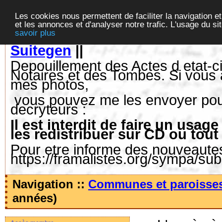
Les cookies nous permettent de faciliter la navigation et
et les annonces et d'analyser notre trafic. L'usage du s
savoir plus
Suitegen
||
Depouillement des Actes d etat-ci
Notaires et des Tombes. Si vous 
mes photos,
vous pouvez me les envoyer pour 
decryteurs :
Il est interdit de faire un us
les redistribuer sur CD ou tout
Pour etre informe des nouveautes,
https://framalistes.org/sympa/su
Navigation ::
Communes et paroisse
années)