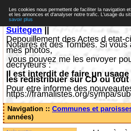
Les cookies nous permettent de faciliter la navigation et
et les annonces et d'analyser notre trafic. L'usage du s
savoir plus
Suitegen
||
Depouillement des Actes d etat-ci
Notaires et des Tombes. Si vous 
mes photos,
vous pouvez me les envoyer pour 
decryteurs :
Il est interdit de faire un us
les redistribuer sur CD ou tout
Pour etre informe des nouveautes,
https://framalistes.org/sympa/su
Navigation ::
Communes et paroisse
années)