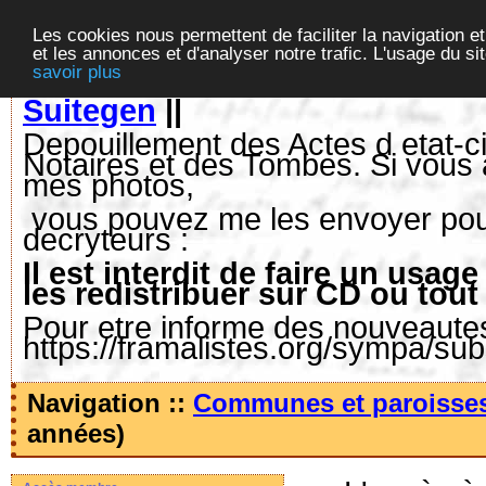
Les cookies nous permettent de faciliter la navigation et
et les annonces et d'analyser notre trafic. L'usage du s
savoir plus
Suitegen
||
Depouillement des Actes d etat-ci
Notaires et des Tombes. Si vous 
mes photos,
vous pouvez me les envoyer pour 
decryteurs :
Il est interdit de faire un us
les redistribuer sur CD ou tout
Pour etre informe des nouveautes,
https://framalistes.org/sympa/su
Navigation ::
Communes et paroisse
années)