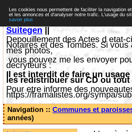
Les cookies nous permettent de faciliter la navigation et
et les annonces et d'analyser notre trafic. L'usage du s
savoir plus
Suitegen
||
Depouillement des Actes d etat-ci
Notaires et des Tombes. Si vous 
mes photos,
vous pouvez me les envoyer pour 
decryteurs :
Il est interdit de faire un us
les redistribuer sur CD ou tout
Pour etre informe des nouveautes,
https://framalistes.org/sympa/su
Navigation ::
Communes et paroisse
années)