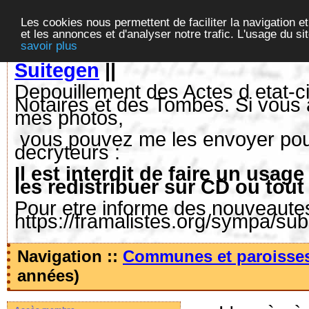
Les cookies nous permettent de faciliter la navigation et
et les annonces et d'analyser notre trafic. L'usage du s
savoir plus
Suitegen
||
Depouillement des Actes d etat-ci
Notaires et des Tombes. Si vous 
mes photos,
vous pouvez me les envoyer pour 
decryteurs :
Il est interdit de faire un us
les redistribuer sur CD ou tout
Pour etre informe des nouveautes,
https://framalistes.org/sympa/su
Navigation ::
Communes et paroisse
années)