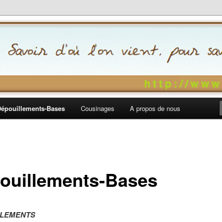
ne-et-Loire, et 42-69
Dépouillements-Bases
Cousinages
A propos de nous
ouillements-Bases
LLEMENTS