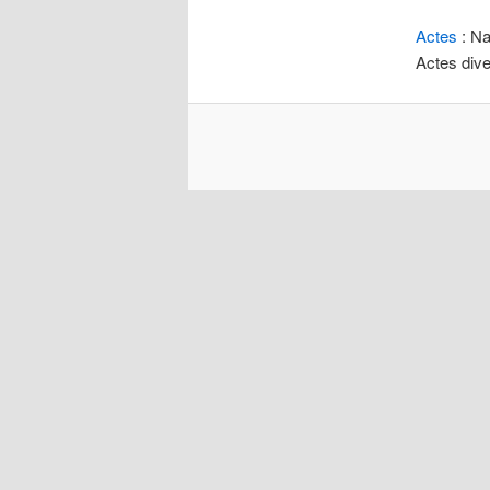
Actes
: Na
Actes dive