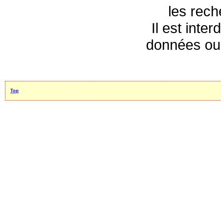
les rec
Il est inte
données ou 
Top