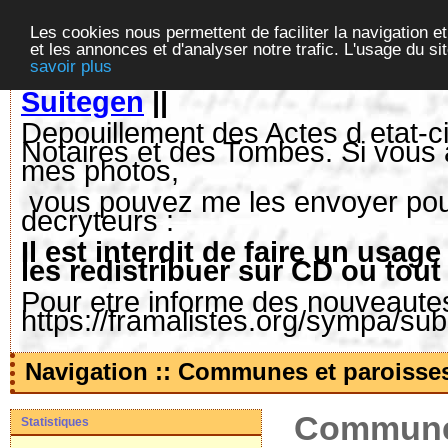
Les cookies nous permettent de faciliter la navigation et
et les annonces et d'analyser notre trafic. L'usage du s
savoir plus
Suitegen
||
Depouillement des Actes d etat-ci
Notaires et des Tombes. Si vous 
mes photos,
vous pouvez me les envoyer pour 
decryteurs :
Il est interdit de faire un us
les redistribuer sur CD ou tout
Pour etre informe des nouveautes,
https://framalistes.org/sympa/su
Navigation :: Communes et paroisse
Communes
Statistiques