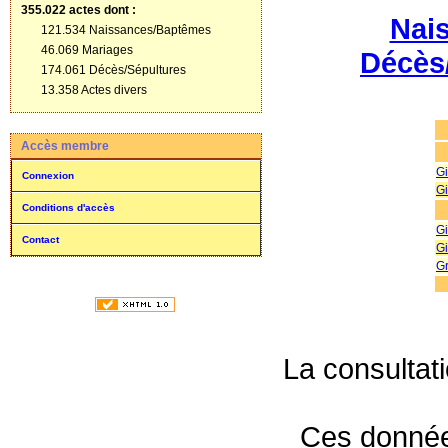
355.022 actes
dont :
Nai
121.534 Naissances/Baptêmes
46.069 Mariages
Décès
174.061 Décès/Sépultures
13.358 Actes divers
Accès membre
Gi
Connexion
Gi
Conditions d'accès
Gi
Contact
Gi
G
La consultat
Ces données