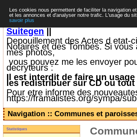
Les cookies nous permettent de faciliter la navigation et
et les annonces et d'analyser notre trafic. L'usage du s
savoir plus
Suitegen
||
Depouillement des Actes d etat-ci
Notaires et des Tombes. Si vous 
mes photos,
vous pouvez me les envoyer pour 
decryteurs :
Il est interdit de faire un us
les redistribuer sur CD ou tout
Pour etre informe des nouveautes,
https://framalistes.org/sympa/su
Navigation :: Communes et paroisse
Communes
Statistiques