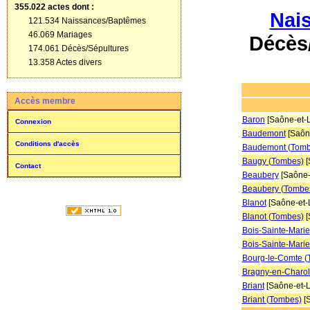
355.022 actes
dont :
Nai
121.534 Naissances/Baptêmes
46.069 Mariages
Décès
174.061 Décès/Sépultures
13.358 Actes divers
Accès membre
Baron
[Saône-et-L
Connexion
Baudemont
[Saône
Conditions d'accès
Baudemont (Tomb
Baugy (Tombes)
[
Contact
Beaubery
[Saône-e
Beaubery (Tombe
Blanot
[Saône-et-L
Blanot (Tombes)
[
Bois-Sainte-Marie
Bois-Sainte-Mari
Bourg-le-Comte (
Bragny-en-Charol
Briant
[Saône-et-L
Briant (Tombes)
[S