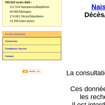
355.022 actes
dont :
Nai
121.534 Naissances/Baptêmes
46.069 Mariages
Décès
174.061 Décès/Sépultures
13.358 Actes divers
Accès membre
Connexion
Conditions d'accès
Contact
La consultat
Ces données
les rec
Il est inte