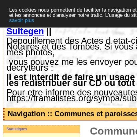
Les cookies nous permettent de faciliter la navigation et
et les annonces et d'analyser notre trafic. L'usage du s
savoir plus
Suitegen
||
Depouillement des Actes d etat-ci
Notaires et des Tombes. Si vous 
mes photos,
vous pouvez me les envoyer pour 
decryteurs :
Il est interdit de faire un us
les redistribuer sur CD ou tout
Pour etre informe des nouveautes,
https://framalistes.org/sympa/su
Navigation :: Communes et paroisse
Communes
Statistiques