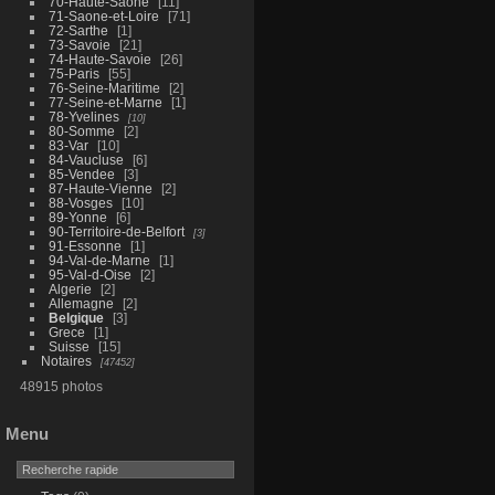
70-Haute-Saone
11
71-Saone-et-Loire
71
72-Sarthe
1
73-Savoie
21
74-Haute-Savoie
26
75-Paris
55
76-Seine-Maritime
2
77-Seine-et-Marne
1
78-Yvelines
10
80-Somme
2
83-Var
10
84-Vaucluse
6
85-Vendee
3
87-Haute-Vienne
2
88-Vosges
10
89-Yonne
6
90-Territoire-de-Belfort
3
91-Essonne
1
94-Val-de-Marne
1
95-Val-d-Oise
2
Algerie
2
Allemagne
2
Belgique
3
Grece
1
Suisse
15
Notaires
47452
48915 photos
Menu