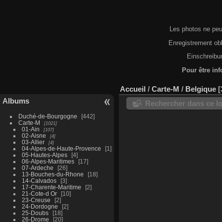
Les photos ne peuv
Enregistrement obl
Einschreibu
Pour être inf
Accueil
/
Carte-M
/
Belgique
Albums
Rechercher dans ce lo
Duché-de-Bourgogne
442
Carte-M
1021
01-Ain
107
02-Aisne
4
03-Allier
4
04-Alpes-de-Haute-Provence
1
05-Hautes-Alpes
4
06-Alpes-Maritimes
17
07-Ardeche
26
13-Bouches-du-Rhone
18
14-Calvados
3
17-Charente-Maritime
2
21-Cote-d Or
10
23-Creuse
2
24-Dordogne
2
25-Doubs
18
26-Drome
20