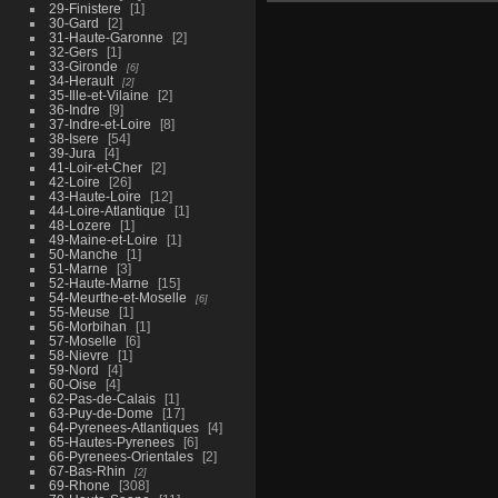
29-Finistere
1
30-Gard
2
31-Haute-Garonne
2
32-Gers
1
33-Gironde
6
34-Herault
2
35-Ille-et-Vilaine
2
36-Indre
9
37-Indre-et-Loire
8
38-Isere
54
39-Jura
4
41-Loir-et-Cher
2
42-Loire
26
43-Haute-Loire
12
44-Loire-Atlantique
1
48-Lozere
1
49-Maine-et-Loire
1
50-Manche
1
51-Marne
3
52-Haute-Marne
15
54-Meurthe-et-Moselle
6
55-Meuse
1
56-Morbihan
1
57-Moselle
6
58-Nievre
1
59-Nord
4
60-Oise
4
62-Pas-de-Calais
1
63-Puy-de-Dome
17
64-Pyrenees-Atlantiques
4
65-Hautes-Pyrenees
6
66-Pyrenees-Orientales
2
67-Bas-Rhin
2
69-Rhone
308