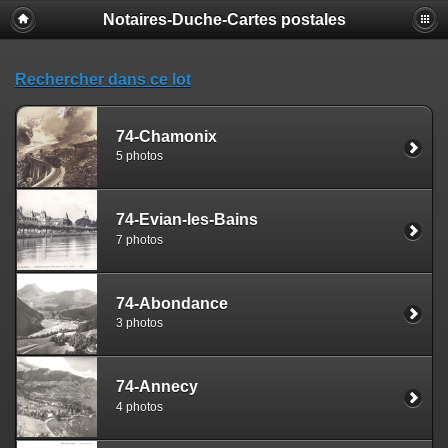
Notaires-Duche-Cartes postales
Rechercher dans ce lot
74-Chamonix
5 photos
74-Evian-les-Bains
7 photos
74-Abondance
3 photos
74-Annecy
4 photos