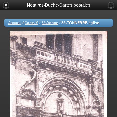
Notaires-Duche-Cartes postales
Accueil
/
Carte-M
/
89-Yonne
/
89-TONNERRE-eglise