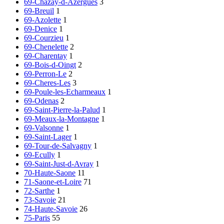
69-Chazay-d-Azergues
3
69-Breuil
1
69-Azolette
1
69-Denice
1
69-Courzieu
1
69-Chenelette
2
69-Charentay
1
69-Bois-d-Oingt
2
69-Perron-Le
2
69-Cheres-Les
3
69-Poule-les-Echarmeaux
1
69-Odenas
2
69-Saint-Pierre-la-Palud
1
69-Meaux-la-Montagne
1
69-Valsonne
1
69-Saint-Lager
1
69-Tour-de-Salvagny
1
69-Ecully
1
69-Saint-Just-d-Avray
1
70-Haute-Saone
11
71-Saone-et-Loire
71
72-Sarthe
1
73-Savoie
21
74-Haute-Savoie
26
75-Paris
55