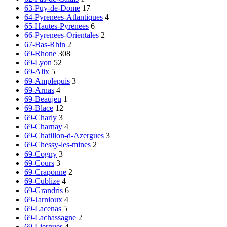
63-Puy-de-Dome
17
64-Pyrenees-Atlantiques
4
65-Hautes-Pyrenees
6
66-Pyrenees-Orientales
2
67-Bas-Rhin
2
69-Rhone
308
69-Lyon
52
69-Alix
5
69-Amplepuis
3
69-Arnas
4
69-Beaujeu
1
69-Blace
12
69-Charly
3
69-Charnay
4
69-Chatillon-d-Azergues
3
69-Chessy-les-mines
2
69-Cogny
3
69-Cours
3
69-Craponne
2
69-Cublize
4
69-Grandris
6
69-Jarnioux
4
69-Lacenas
5
69-Lachassagne
2
69-Liergues
4