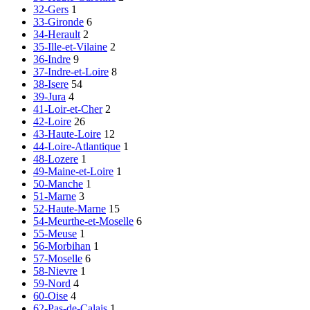
32-Gers
1
33-Gironde
6
34-Herault
2
35-Ille-et-Vilaine
2
36-Indre
9
37-Indre-et-Loire
8
38-Isere
54
39-Jura
4
41-Loir-et-Cher
2
42-Loire
26
43-Haute-Loire
12
44-Loire-Atlantique
1
48-Lozere
1
49-Maine-et-Loire
1
50-Manche
1
51-Marne
3
52-Haute-Marne
15
54-Meurthe-et-Moselle
6
55-Meuse
1
56-Morbihan
1
57-Moselle
6
58-Nievre
1
59-Nord
4
60-Oise
4
62-Pas-de-Calais
1