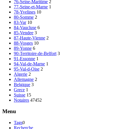
76-Seine-Maritime
2
77-Seine-et-Marne
1
78-Yvelines
10
80-Somme
2
83-Var
10
84-Vaucluse
6
85-Vendee
3
87-Haute-Vienne
2
88-Vosges
10
89-Yonne
6
90-Territoire-de-Belfort
3
91-Essonne
1
94-Val-de-Marne
1
95-Val-d-Oise
2
Algerie
2
Allemagne
2
Belgique
3
Grece
1
Suisse
15
Notaires
47452
Menu
Tags
0
Recherche