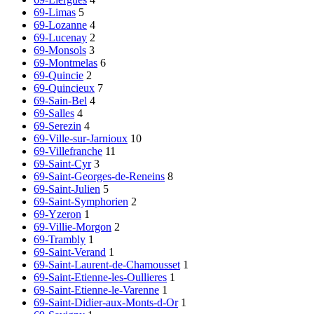
69-Limas
5
69-Lozanne
4
69-Lucenay
2
69-Monsols
3
69-Montmelas
6
69-Quincie
2
69-Quincieux
7
69-Sain-Bel
4
69-Salles
4
69-Serezin
4
69-Ville-sur-Jarnioux
10
69-Villefranche
11
69-Saint-Cyr
3
69-Saint-Georges-de-Reneins
8
69-Saint-Julien
5
69-Saint-Symphorien
2
69-Yzeron
1
69-Villie-Morgon
2
69-Trambly
1
69-Saint-Verand
1
69-Saint-Laurent-de-Chamousset
1
69-Saint-Etienne-les-Oullieres
1
69-Saint-Etienne-le-Varenne
1
69-Saint-Didier-aux-Monts-d-Or
1