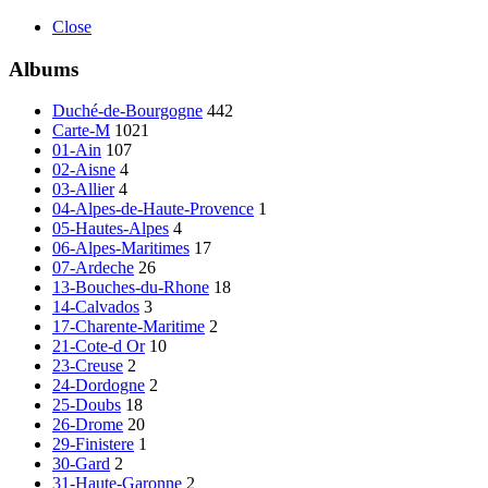
Close
Albums
Duché-de-Bourgogne
442
Carte-M
1021
01-Ain
107
02-Aisne
4
03-Allier
4
04-Alpes-de-Haute-Provence
1
05-Hautes-Alpes
4
06-Alpes-Maritimes
17
07-Ardeche
26
13-Bouches-du-Rhone
18
14-Calvados
3
17-Charente-Maritime
2
21-Cote-d Or
10
23-Creuse
2
24-Dordogne
2
25-Doubs
18
26-Drome
20
29-Finistere
1
30-Gard
2
31-Haute-Garonne
2