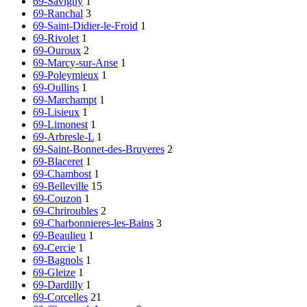
69-Savigny
1
69-Ranchal
3
69-Saint-Didier-le-Froid
1
69-Rivolet
1
69-Ouroux
2
69-Marcy-sur-Anse
1
69-Poleymieux
1
69-Oullins
1
69-Marchampt
1
69-Lisieux
1
69-Limonest
1
69-Arbresle-L
1
69-Saint-Bonnet-des-Bruyeres
2
69-Blaceret
1
69-Chambost
1
69-Belleville
15
69-Couzon
1
69-Chriroubles
2
69-Charbonnieres-les-Bains
3
69-Beaulieu
1
69-Cercie
1
69-Bagnols
1
69-Gleize
1
69-Dardilly
1
69-Corcelles
21